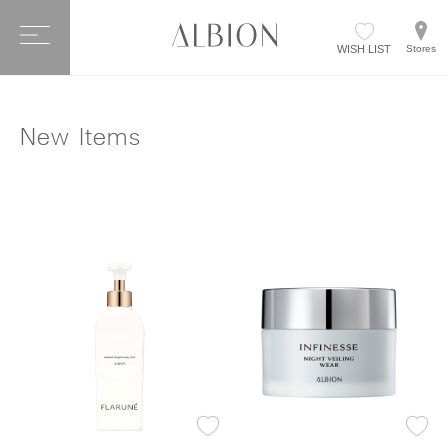
WISH LIST
Stores
New Items