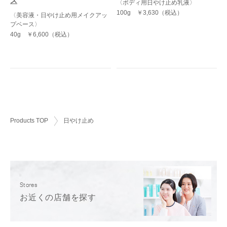
ス
〈ボディ用日やけ止め乳液〉
100g
￥3,630（税込）
〈美容液・日やけ止め用メイクアッ
プベース〉
40g
￥6,600（税込）
Products TOP
日やけ止め
Stores
お近くの店舗を探す