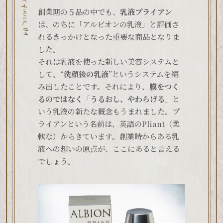
創業期の５品の中でも、
乳液プライアン
は、のちに「アルビオンの乳液」と評価さ
れるきっかけとなった重要な商品となりま
した。
それは乳液を使った新しい美容システムと
して、“
洗顔後の乳液
”というシステムを編
み出したことです。それにより、
膜をつく
るのではなく
「
うるおし、やわらげる
」と
いう乳液の新たな概念もうまれました。プ
ライアンという名前は、英語のPliant（柔
軟な）からきています。創業時からある乳
液への想いの原点が、ここにあると言える
でしょう。