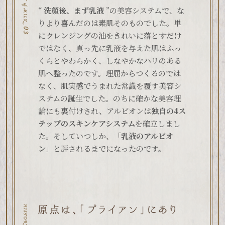
“
洗顔後、まず乳液
”の美容システムで、な
りより喜んだのは素肌そのものでした。単
にクレンジングの油をきれいに落とすだけ
ではなく、真っ先に乳液を与えた肌はふっ
くらとやわらかく、しなやかなハリのある
肌へ整ったのです。理屈からつくるのでは
なく、肌実感でうまれた常識を覆す美容シ
ステムの誕生でした。のちに確かな美容理
論にも裏付けされ、アルビオンは
独自の4ス
テップのスキンケアシステム
を確立しまし
た。そしていつしか、「
乳液のアルビオ
ン
」と評されるまでになったのです。