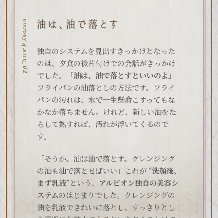
独自のシステムを見出すきっかけとなった
のは、夕食の後片付けでの会話がきっかけ
でした。「
油は、油で落とすといいのよ
」
フライパンの油落としの方法です。フライ
パンの汚れは、水で一生懸命こすってもな
かなか落ちません。けれど、新しい油をた
らして熱すれば、汚れが浮いてくるので
す。
「そうか。油は油で落とす。クレンジング
の油も油で落とせばいい」これが “
洗顔後、
まず乳液
”という、
アルビオン独自の美容シ
ステム
のはじまりでした。クレンジングの
油を乳液できれいに落とし、すっきりとし