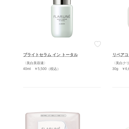
ブライトセラム イン トータル
リペアコ
〈美白美容液〉
〈美白ク
40ml
￥5,500（税込）
30g
￥6