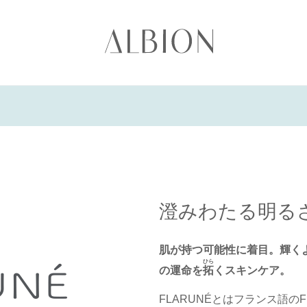
澄みわたる明る
肌が持つ可能性に着目。輝く
ひら
の運命を
拓
くスキンケア。
FLARUNÉとはフランス語のF