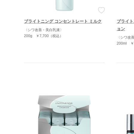
ブライトニング コンセントレート ミルク
ブライト
ョン
〈シワ改善・美白乳液〉
200g
￥7,700（税込）
〈シワ改
200ml
￥